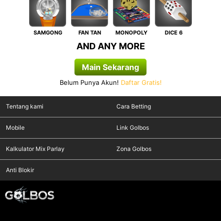
SAMGONG
FAN TAN
MONOPOLY
DICE 6
AND ANY MORE
Main Sekarang
Belum Punya Akun!
Daftar Gratis!
Tentang kami
Cara Betting
Mobile
Link Golbos
Kalkulator Mix Parlay
Zona Golbos
Anti Blokir