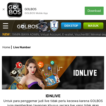
×
GOLBOS
Download
GOLBOS Mobile App
☰
DEKSTOP
MASUK
NEW :
nk, QR PAY TANPA BIAYA ADMIN, Virtual Account, E-wallet, Voucher88 | Minim
Home
Live Number
IDNLIVE
Untuk para penggemar judi live tidak perlu kecewa karena GOLBOS
juga memberikan tayangan khusus secara live yang tidak akan