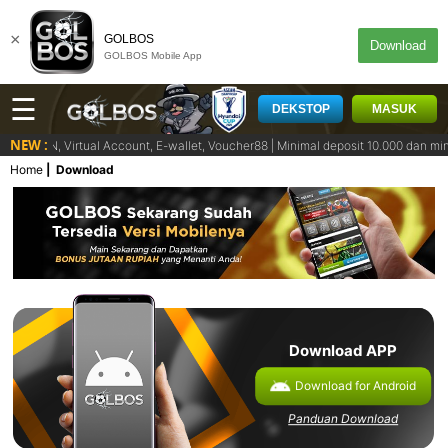
×
GOLBOS
Download
GOLBOS Mobile App
☰
DEKSTOP
MASUK
NEW :
IAYA ADMIN, Virtual Account, E-wallet, Voucher88 | Minimal deposit 10.000
Home
Download
Download APP
Download for Android
Panduan Download