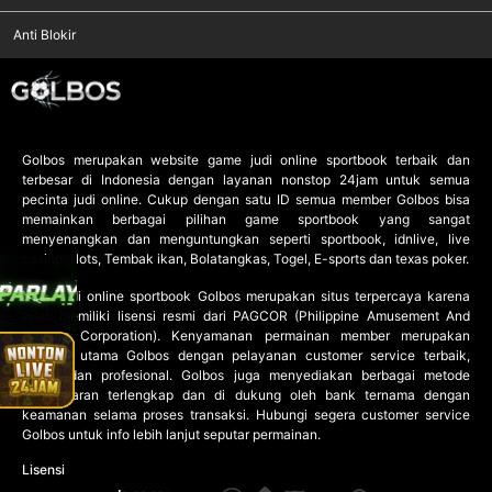
Anti Blokir
Golbos
merupakan website game judi online sportbook terbaik dan
terbesar di Indonesia dengan layanan nonstop 24jam untuk semua
pecinta judi online. Cukup dengan satu ID semua member Golbos bisa
memainkan berbagai pilihan game sportbook yang sangat
menyenangkan dan menguntungkan seperti sportbook, idnlive, live
casino, slots, Tembak ikan, Bolatangkas, Togel, E-sports dan texas poker.
Agen judi
online sportbook Golbos merupakan situs terpercaya karena
telah memiliki lisensi resmi dari PAGCOR (Philippine Amusement And
Gaming Corporation). Kenyamanan permainan member merupakan
prioritas utama Golbos dengan pelayanan customer service terbaik,
ramah dan profesional. Golbos juga menyediakan berbagai metode
pembayaran terlengkap dan di dukung oleh bank ternama dengan
keamanan selama proses transaksi. Hubungi segera customer service
Golbos untuk info lebih lanjut seputar permainan.
Lisensi