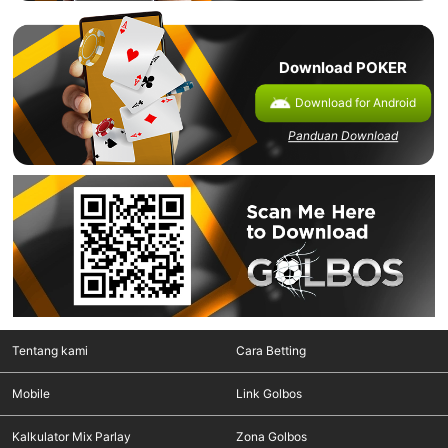
Download POKER
Download for Android
Panduan Download
Tentang kami
Cara Betting
Mobile
Link Golbos
Kalkulator Mix Parlay
Zona Golbos